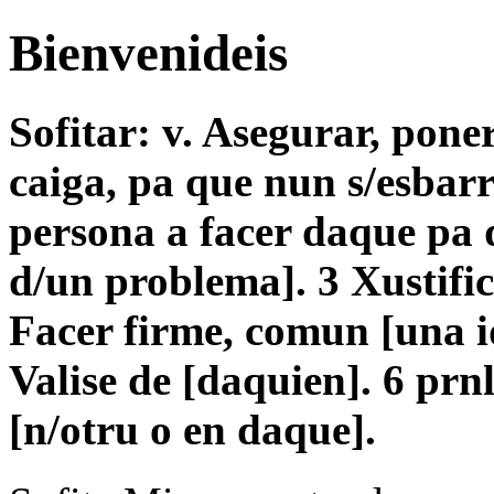
Bienvenideis
Sofitar: v. Asegurar, pone
caiga, pa que nun s/esbar
persona a facer daque pa 
d/un problema]. 3 Xustific
Facer firme, comun [una i
Valise de [daquien]. 6 pr
[n/otru o en daque].